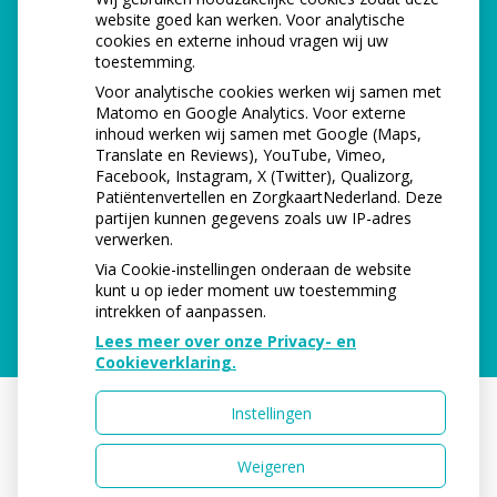
Maandag:
08.00 - 17.00
website goed kan werken. Voor analytische
cookies en externe inhoud vragen wij uw
toestemming.
Dinsdag:
08.00 - 12.00
Voor analytische cookies werken wij samen met
Matomo en Google Analytics. Voor externe
Woensdag
08.00 - 17.00
inhoud werken wij samen met Google (Maps,
Translate en Reviews), YouTube, Vimeo,
Donderdag:
08.00 - 17.00
Facebook, Instagram, X (Twitter), Qualizorg,
Patiëntenvertellen en ZorgkaartNederland. Deze
partijen kunnen gegevens zoals uw IP-adres
Vrijdag:
08.00 - 12.00
verwerken.
Via Cookie-instellingen onderaan de website
kunt u op ieder moment uw toestemming
intrekken of aanpassen.
Lees meer over onze Privacy- en
Cookieverklaring.
Instellingen
Uw Zorg Online
|
Beheer
Weigeren