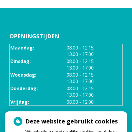
OPENINGSTIJDEN
tot
Maandag:
08.00
- 12.15
tot
13.00
- 17.00
tot
Dinsdag:
08.00
- 12.15
tot
13.00
- 17.00
tot
Woensdag:
08.00
- 12.15
tot
13.00
- 17.00
tot
Donderdag:
08.00
- 12.15
tot
13.00
- 17.00
Vrijdag:
08.00 - 12.00
Deze website gebruikt cookies
TELEFONISCHE BEREIKBAARHEID
Wij gebruiken noodzakelijke cookies zodat deze