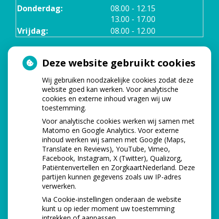
tot
Donderdag:
08.00
- 12.15
tot
13.00
- 17.00
Vrijdag:
08.00 - 12.00
Deze website gebruikt cookies
TELEFONISCHE BEREIKBAARHEID
Wij gebruiken noodzakelijke cookies zodat deze
Maandag:
08.00 - 17.00
website goed kan werken. Voor analytische
cookies en externe inhoud vragen wij uw
toestemming.
Dinsdag:
08.00 - 12.00
Voor analytische cookies werken wij samen met
Matomo en Google Analytics. Voor externe
Woensdag
08.00 - 17.00
inhoud werken wij samen met Google (Maps,
Translate en Reviews), YouTube, Vimeo,
Donderdag:
08.00 - 17.00
Facebook, Instagram, X (Twitter), Qualizorg,
Patiëntenvertellen en ZorgkaartNederland. Deze
partijen kunnen gegevens zoals uw IP-adres
Vrijdag:
08.00 - 12.00
verwerken.
Via Cookie-instellingen onderaan de website
kunt u op ieder moment uw toestemming
intrekken of aanpassen.