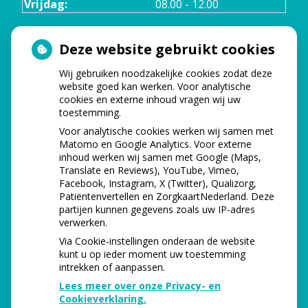
Vrijdag:
08.00 - 12.00
Deze website gebruikt cookies
TELEFONISCHE BEREIKBAARHEID
Wij gebruiken noodzakelijke cookies zodat deze
Maandag:
08.00 - 17.00
website goed kan werken. Voor analytische
cookies en externe inhoud vragen wij uw
toestemming.
Dinsdag:
08.00 - 12.00
Voor analytische cookies werken wij samen met
Matomo en Google Analytics. Voor externe
Woensdag
08.00 - 17.00
inhoud werken wij samen met Google (Maps,
Translate en Reviews), YouTube, Vimeo,
Donderdag:
08.00 - 17.00
Facebook, Instagram, X (Twitter), Qualizorg,
Patiëntenvertellen en ZorgkaartNederland. Deze
partijen kunnen gegevens zoals uw IP-adres
Vrijdag:
08.00 - 12.00
verwerken.
Via Cookie-instellingen onderaan de website
kunt u op ieder moment uw toestemming
intrekken of aanpassen.
Lees meer over onze Privacy- en
Cookieverklaring.