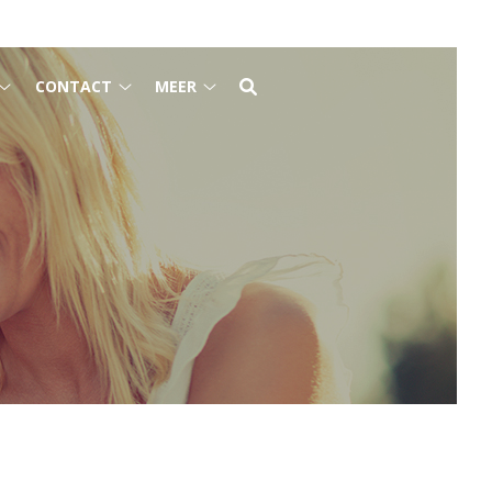
CONTACT
MEER
Tarieven
Contact
Meer
submenu
submenu
submenu