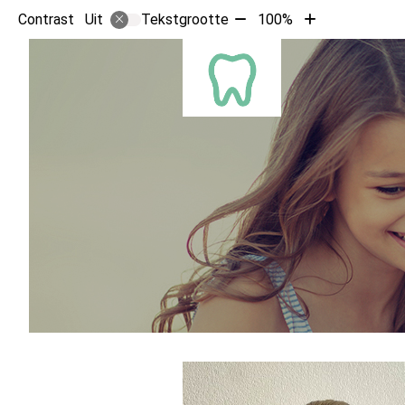
Tekst
Tekst
Contrast
Tekstgrootte
100%
Uit
verkleinen
vergroten
met
met
HOOFD
10%
10%