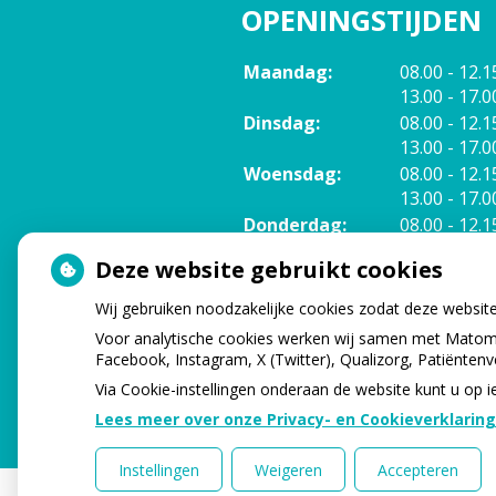
OPENINGSTIJDEN
tot
Maandag:
08.00
- 12.1
tot
13.00
- 17.0
tot
Dinsdag:
08.00
- 12.1
tot
13.00
- 17.0
tot
Woensdag:
08.00
- 12.1
tot
13.00
- 17.0
tot
Donderdag:
08.00
- 12.1
tot
13.00
- 17.0
Deze website gebruikt cookies
Vrijdag:
08.00 - 12.0
Wij gebruiken noodzakelijke cookies zodat deze websit
Voor analytische cookies werken wij samen met Matomo
Facebook, Instagram, X (Twitter), Qualizorg, Patiënten
Via Cookie-instellingen onderaan de website kunt u o
Lees meer over onze Privacy- en Cookieverklaring
Instellingen
Weigeren
Accepteren