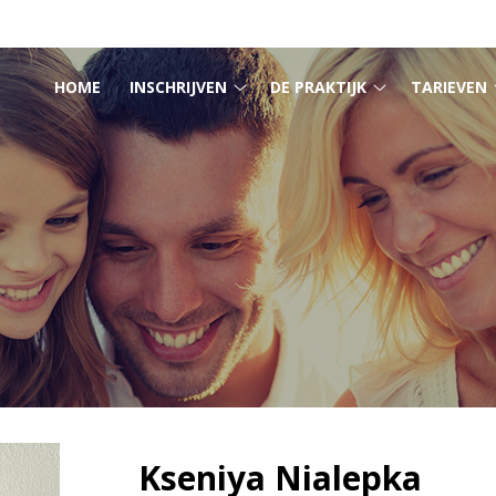
MENU
HOME
INSCHRIJVEN
DE PRAKTIJK
TARIEVEN
Inschrijven
De
submenu
praktijk
submenu
Kseniya Nialepka