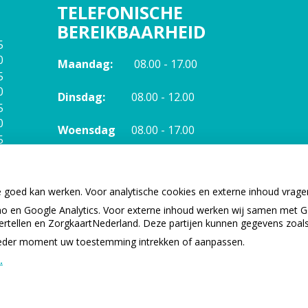
TELEFONISCHE
BEREIKBAARHEID
5
0
Maandag:
08.00 - 17.00
5
0
Dinsdag:
08.00 - 12.00
5
0
Woensdag
08.00 - 17.00
5
0
Donderdag:
08.00 - 17.00
0
e goed kan werken. Voor analytische cookies en externe inhoud vrag
Vrijdag:
08.00 - 12.00
 en Google Analytics. Voor externe inhoud werken wij samen met G
vertellen en ZorgkaartNederland. Deze partijen kunnen gegevens zoal
p ieder moment uw toestemming intrekken of aanpassen.
.
Privacy 