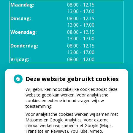
tot
Maandag:
08.00
- 12.15
tot
13.00
- 17.00
tot
Dinsdag:
08.00
- 12.15
tot
13.00
- 17.00
tot
Woensdag:
08.00
- 12.15
tot
13.00
- 17.00
tot
Donderdag:
08.00
- 12.15
tot
13.00
- 17.00
Vrijdag:
08.00 - 12.00
Deze website gebruikt cookies
TELEFONISCHE BEREIKBAARHEID
Wij gebruiken noodzakelijke cookies zodat deze
Maandag:
08.00 - 17.00
website goed kan werken. Voor analytische
cookies en externe inhoud vragen wij uw
toestemming.
Dinsdag:
08.00 - 12.00
Voor analytische cookies werken wij samen met
Matomo en Google Analytics. Voor externe
Woensdag
08.00 - 17.00
inhoud werken wij samen met Google (Maps,
Translate en Reviews), YouTube, Vimeo,