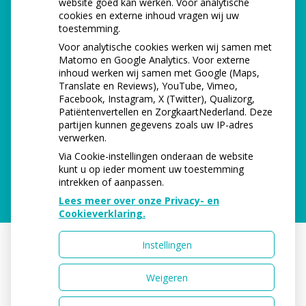
website goed kan werken. Voor analytische
cookies en externe inhoud vragen wij uw
toestemming.
Dinsdag:
08.00 - 12.00
Voor analytische cookies werken wij samen met
Matomo en Google Analytics. Voor externe
Woensdag
08.00 - 17.00
inhoud werken wij samen met Google (Maps,
Translate en Reviews), YouTube, Vimeo,
Donderdag:
08.00 - 17.00
Facebook, Instagram, X (Twitter), Qualizorg,
Patiëntenvertellen en ZorgkaartNederland. Deze
partijen kunnen gegevens zoals uw IP-adres
Vrijdag:
08.00 - 12.00
verwerken.
Via Cookie-instellingen onderaan de website
kunt u op ieder moment uw toestemming
intrekken of aanpassen.
Lees meer over onze Privacy- en
Cookieverklaring.
Instellingen
Uw Zorg Online
|
Beheer
Weigeren