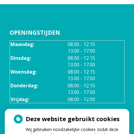
OPENINGSTIJDEN
tot
Maandag:
08.00
- 12.15
tot
13.00
- 17.00
tot
Dinsdag:
08.00
- 12.15
tot
13.00
- 17.00
tot
Woensdag:
08.00
- 12.15
tot
13.00
- 17.00
tot
Donderdag:
08.00
- 12.15
tot
13.00
- 17.00
Vrijdag:
08.00 - 12.00
Deze website gebruikt cookies
TELEFONISCHE BEREIKBAARHEID
Wij gebruiken noodzakelijke cookies zodat deze
Maandag:
08.00 - 17.00